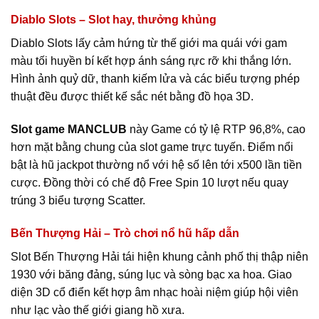
Diablo Slots – Slot hay, thưởng khủng
Diablo Slots lấy cảm hứng từ thế giới ma quái với gam
màu tối huyền bí kết hợp ánh sáng rực rỡ khi thắng lớn.
Hình ảnh quỷ dữ, thanh kiếm lửa và các biểu tượng phép
thuật đều được thiết kế sắc nét bằng đồ họa 3D.
Slot game MANCLUB
này Game có tỷ lệ RTP 96,8%, cao
hơn mặt bằng chung của slot game trực tuyến. Điểm nổi
bật là hũ jackpot thường nổ với hệ số lên tới x500 lần tiền
cược. Đồng thời có chế độ Free Spin 10 lượt nếu quay
trúng 3 biểu tượng Scatter.
Bến Thượng Hải – Trò chơi nổ hũ hấp dẫn
Slot Bến Thượng Hải tái hiện khung cảnh phố thị thập niên
1930 với băng đảng, súng lục và sòng bạc xa hoa. Giao
diện 3D cổ điển kết hợp âm nhạc hoài niệm giúp hội viên
như lạc vào thế giới giang hồ xưa.