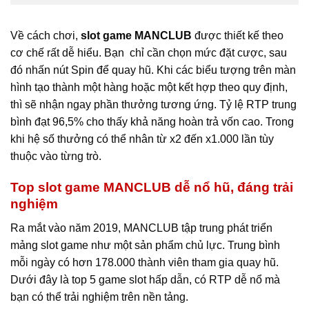
Về cách chơi,
slot game MANCLUB
được thiết kế theo
cơ chế rất dễ hiểu. Bạn chỉ cần chọn mức đặt cược, sau
đó nhấn nút Spin để quay hũ. Khi các biểu tượng trên màn
hình tạo thành một hàng hoặc một kết hợp theo quy định,
thì sẽ nhận ngay phần thưởng tương ứng. Tỷ lệ RTP trung
bình đạt 96,5% cho thấy khả năng hoàn trả vốn cao. Trong
khi hệ số thưởng có thể nhân từ x2 đến x1.000 lần tùy
thuộc vào từng trò.
Top slot game MANCLUB dễ nổ hũ, đáng trải
nghiệm
Ra mắt vào năm 2019, MANCLUB tập trung phát triển
mảng slot game như một sản phẩm chủ lực. Trung bình
mỗi ngày có hơn 178.000 thành viên tham gia quay hũ.
Dưới đây là top 5 game slot hấp dẫn, có RTP dễ nổ mà
bạn có thể trải nghiệm trên nền tảng.