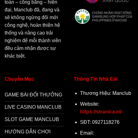
toàn – công bằng – hiện
đại, Manclub đã, đang và
sẽ không ngừng đổi mới
công nghệ, hoàn thiện hệ
thống và nâng cao trải
nghiệm để mỗi thành viên
đều cảm nhận được sự
khác biệt.
Chuyên Mục
Thông Tin Nhà Cái
Thương Hiệu: Manclub
GAME BÀI ĐỔI THƯỞNG
Website:
LIVE CASINO MANCLUB
https://stranica.nl/
SLOT GAME MANCLUB
SĐT: 0927118276
HƯỚNG DẪN CHƠI
Email: