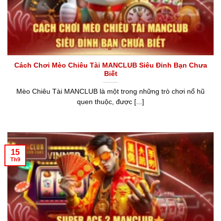
Cách Chơi Mèo Chiêu Tài MANCLUB Siêu Đỉnh Bạn Chưa
Biết
Mèo Chiêu Tài MANCLUB là một trong những trò chơi nổ hũ
quen thuộc, được [...]
15
Th9