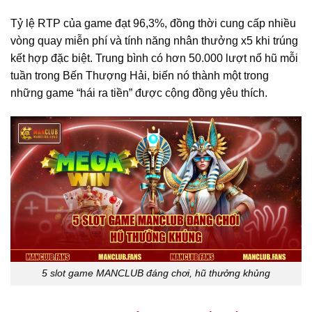
Tỷ lệ RTP của game đạt 96,3%, đồng thời cung cấp nhiều
vòng quay miễn phí và tính năng nhân thưởng x5 khi trúng
kết hợp đặc biệt. Trung bình có hơn 50.000 lượt nổ hũ mỗi
tuần trong Bến Thượng Hải, biến nó thành một trong
những game “hái ra tiền” được cộng đồng yêu thích.
5 slot game MANCLUB đáng chơi, hũ thưởng khủng