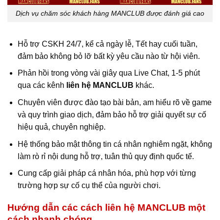
Dịch vụ chăm sóc khách hàng MANCLUB được đánh giá cao
Hỗ trợ CSKH 24/7, kể cả ngày lễ, Tết hay cuối tuần,
đảm bảo không bỏ lỡ bất kỳ yêu cầu nào từ hội viên.
Phản hồi trong vòng vài giây qua Live Chat, 1-5 phút
qua các kênh
liên hệ MANCLUB
khác.
Chuyên viên được đào tạo bài bản, am hiểu rõ về game
và quy trình giao dịch, đảm bảo hỗ trợ giải quyết sự cố
hiệu quả, chuyên nghiệp.
Hệ thống bảo mật thông tin cá nhân nghiêm ngặt, không
làm rò rỉ nội dung hỗ trợ, tuân thủ quy định quốc tế.
Cung cấp giải pháp cá nhân hóa, phù hợp với từng
trường hợp sự cố cụ thể của người chơi.
Hướng dẫn các cách liên hệ MANCLUB một
cách nhanh chóng