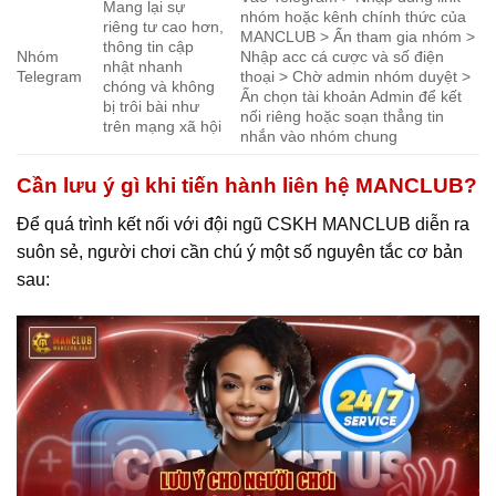
Mang lại sự
nhóm hoặc kênh chính thức của
riêng tư cao hơn,
MANCLUB > Ấn tham gia nhóm >
thông tin cập
Nhóm
Nhập acc cá cược và số điện
nhật nhanh
Telegram
thoại > Chờ admin nhóm duyệt >
chóng và không
Ấn chọn tài khoản Admin để kết
bị trôi bài như
nối riêng hoặc soạn thẳng tin
trên mạng xã hội
nhắn vào nhóm chung
Cần lưu ý gì khi tiến hành liên hệ MANCLUB?
Để quá trình kết nối với đội ngũ CSKH MANCLUB diễn ra
suôn sẻ, người chơi cần chú ý một số nguyên tắc cơ bản
sau: