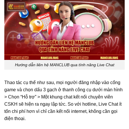
Hướng dẫn liên hệ MANCLUB qua tính năng Live Chat
Thao tác cụ thể như sau, mọi người đăng nhập vào cổng
game và chọn dấu 3 gạch ở thanh công cụ dưới màn hình
> Chọn “Hỗ trợ” > Một khung chat kết nối chuyên viên
CSKH sẽ hiện ra ngay lập tức. So với hotline, Live Chat ít
tốn chi phí hơn vì chỉ cần kết nối internet, không cần gọi
điện thoại.