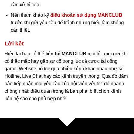
cần xử lý tiếp.
Nên tham khảo kỹ
điều khoản sử dụng MANCLUB
trước khi gửi yêu cầu để tránh những hiểu lầm không
cần thiết.
Lời kết
Hiện tại bạn có thể
liên hệ MANCLUB
mọi lúc mọi nơi khi
có thắc mắc hay gặp sự cố trong lúc cá cược tại cổng
game. Website hỗ trợ qua nhiều kênh khác nhau như số
Hotline, Live Chat hay các kênh truyền thông. Qua đó đảm
bảo tiếp nhận mọi yêu cầu của hội viên với tốc độ nhanh
chóng nhất; điều quan trọng là bạn phải biết chọn kênh
liên hệ sao cho phù hợp nhé!