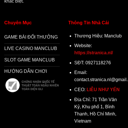
khác biệt.
Chuyên Mục
Thông Tin Nhà Cái
Thương Hiệu: Manclub
GAME BÀI ĐỔI THƯỞNG
Website:
LIVE CASINO MANCLUB
https://stranica.nl/
SLOT GAME MANCLUB
SĐT: 0927118276
HƯỚNG DẪN CHƠI
Email:
contact.stranica.nl@gmail
CEO:
LIỄU NHƯ YẾN
Địa Chỉ: 71 Trần Văn
Kỷ, Khu phố 1, Bình
Thạnh, Hồ Chí Minh,
Vietnam