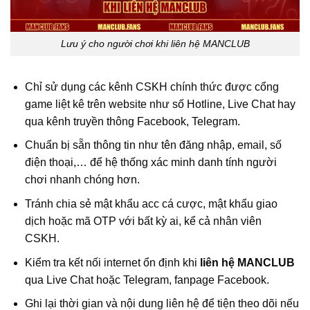
Lưu ý cho người chơi khi liên hệ MANCLUB
Chỉ sử dụng các kênh CSKH chính thức được cổng
game liệt kê trên website như số Hotline, Live Chat hay
qua kênh truyền thông Facebook, Telegram.
Chuẩn bị sẵn thông tin như tên đăng nhập, email, số
điện thoại,… để hệ thống xác minh danh tính người
chơi nhanh chóng hơn.
Tránh chia sẻ mật khẩu acc cá cược, mật khẩu giao
dịch hoặc mã OTP với bất kỳ ai, kể cả nhân viên
CSKH.
Kiểm tra kết nối internet ổn định khi
liên hệ MANCLUB
qua Live Chat hoặc Telegram, fanpage Facebook.
Ghi lại thời gian và nội dung liên hệ để tiện theo dõi nếu