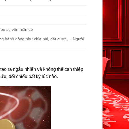
heo số vốn hiện có
ừng hành động như chia bài, đặt cược,… Người
ạo ra ngẫu nhiên và không thể can thiệp
ứu, đối chiếu bất kỳ lúc nào.