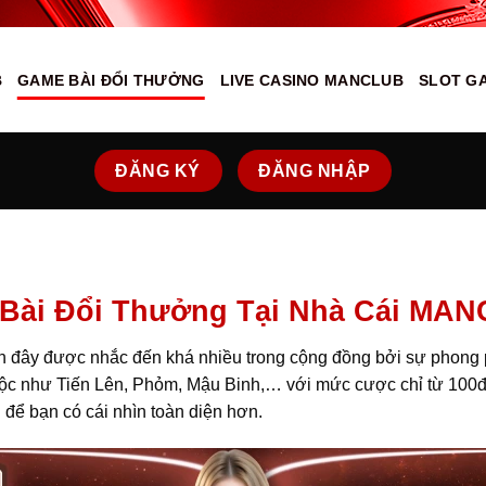
B
GAME BÀI ĐỔI THƯỞNG
LIVE CASINO MANCLUB
SLOT G
ĐĂNG KÝ
ĐĂNG NHẬP
Bài Đổi Thưởng Tại Nhà Cái MAN
ây được nhắc đến khá nhiều trong cộng đồng bởi sự phong 
huộc như Tiến Lên, Phỏm, Mậu Binh,… với mức cược chỉ từ 100đ. 
để bạn có cái nhìn toàn diện hơn.