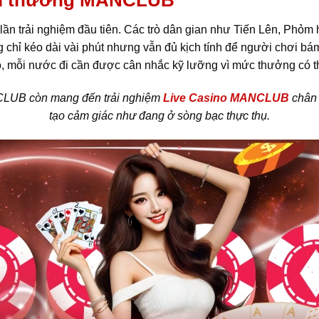
ần trải nghiệm đầu tiên. Các trò dân gian như Tiến Lên, Phỏm 
chỉ kéo dài vài phút nhưng vẫn đủ kịch tính để người chơi bám
cao, mỗi nước đi cần được cân nhắc kỹ lưỡng vì mức thưởng có 
CLUB còn mang đến trải nghiệm
Live Casino MANCLUB
chân t
tạo cảm giác như đang ở sòng bạc thực thụ.