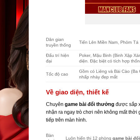
Dân gian
Tiến Lên Miền Nam, Phỏm Tá L
truyền thống
Đấu trí hiện
Poker, Mậu Binh (Binh Xập Xá
đại
diện. Đặc biệt có tích hợp thố
Gồm có Liêng và Bài Cào (Ba C
Tốc độ cao
nhấp nháy đẹp mắt
Về giao diện, thiết kế
Chuyên
game bài đổi thưởng
được sắp xế
nhận ra ngay trò chơi nên không mất thời g
tiếp trên màn hình.
Bàn
Luôn hiển thị 12 phòng
game bài đổ