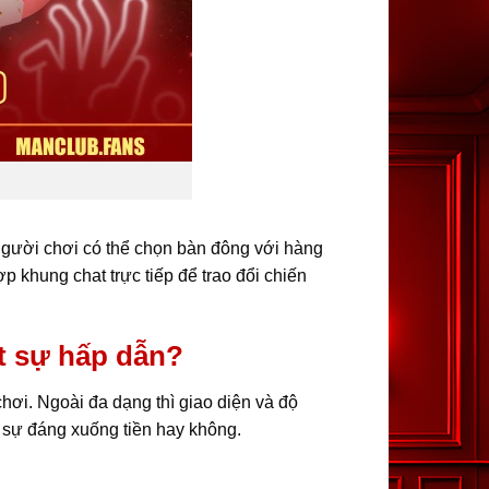
gười chơi có thể chọn bàn đông với hàng
ợp khung chat trực tiếp để trao đổi chiến
ật sự hấp dẫn?
hơi. Ngoài đa dạng thì giao diện và độ
 sự đáng xuống tiền hay không.