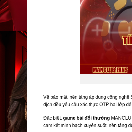
Về bảo mật, nền tảng áp dụng công nghệ SSL
dịch đều yêu cầu xác thực OTP hai lớp để 
Đặc biệt,
game bài đổi thưởng
MANCLUB c
cam kết minh bạch xuyên suốt, nền tảng đ