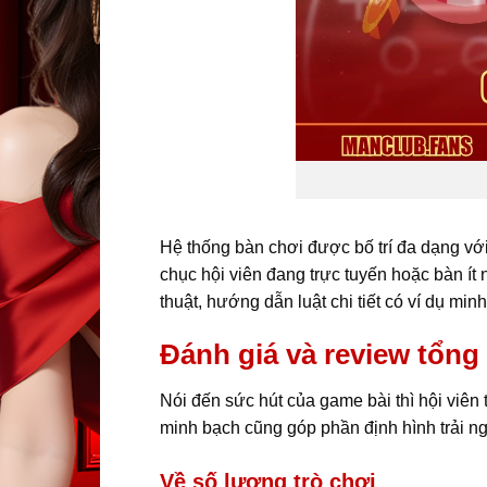
Hệ thống bàn chơi được bố trí đa dạng v
chục hội viên đang trực tuyến hoặc bàn ít
thuật, hướng dẫn luật chi tiết có ví dụ min
Đánh giá và review tổng
Nói đến sức hút của game bài thì hội viên
minh bạch cũng góp phần định hình trải n
Về số lượng trò chơi