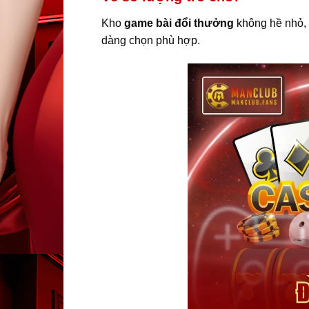
Kho
game bài đổi thưởng
không hề nhỏ, 
dàng chọn phù hợp.