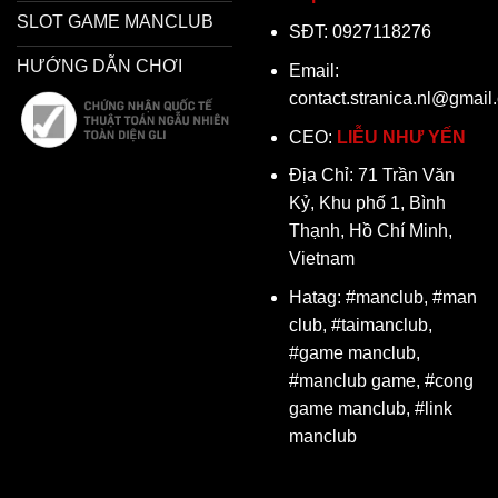
SLOT GAME MANCLUB
SĐT: 0927118276
HƯỚNG DẪN CHƠI
Email:
contact.stranica.nl@gmail
CEO:
LIỄU NHƯ YẾN
Địa Chỉ: 71 Trần Văn
Kỷ, Khu phố 1, Bình
Thạnh, Hồ Chí Minh,
Vietnam
Hatag:
#manclub, #man
club, #taimanclub,
#game manclub,
#manclub game, #cong
game manclub, #link
manclub