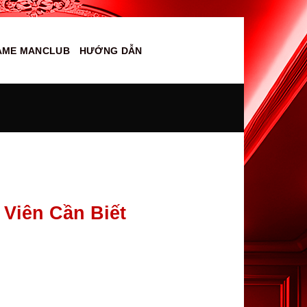
AME MANCLUB
HƯỚNG DẪN
Viên Cần Biết