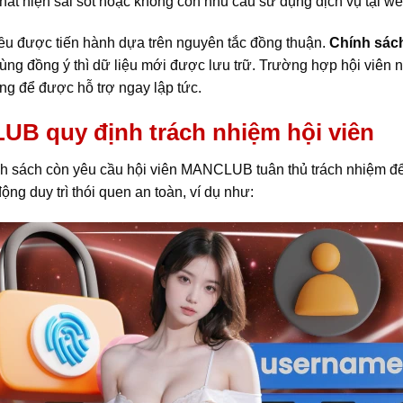
hát hiện sai sót hoặc không còn nhu cầu sử dụng dịch vụ tại we
đều được tiến hành dựa trên nguyên tắc đồng thuận.
Chính sá
dùng đồng ý thì dữ liệu mới được lưu trữ. Trường hợp hội viên 
ng để được hỗ trợ ngay lập tức.
B quy định trách nhiệm hội viên
h sách còn yêu cầu hội viên MANCLUB tuân thủ trách nhiệm để 
ộng duy trì thói quen an toàn, ví dụ như: