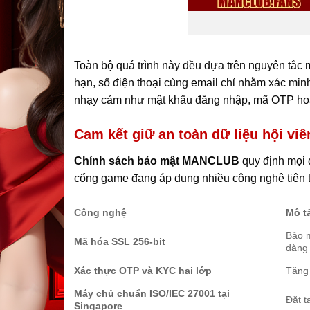
Toàn bộ quá trình này đều dựa trên nguyên tắc m
hạn, số điện thoại cùng email chỉ nhằm xác min
nhạy cảm như mật khẩu đăng nhập, mã OTP hoàn
Cam kết giữ an toàn dữ liệu hội vi
Chính sách bảo mật MANCLUB
quy định mọi 
cổng game đang áp dụng nhiều công nghệ tiên 
Công nghệ
Mô tả
Bảo m
Mã hóa SSL 256-bit
dàng
Xác thực OTP và KYC hai lớp
Tăng 
Máy chủ chuẩn ISO/IEC 27001 tại
Đặt t
Singapore