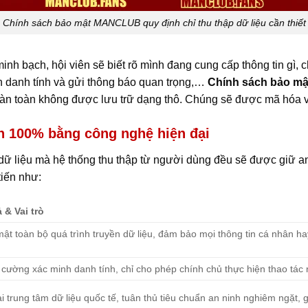
Chính sách bảo mật MANCLUB quy định chỉ thu thập dữ liệu cần thiết
inh bạch, hội viên sẽ biết rõ mình đang cung cấp thông tin gì,
h danh tính và gửi thông báo quan trọng,…
Chính sách bảo 
 toàn không được lưu trữ dạng thô. Chúng sẽ được mã hóa và
ên 100% bằng công nghệ hiện đại
dữ liệu mà hệ thống thu thập từ người dùng đều sẽ được giữ an
tiến như:
 & Vai trò
ật toàn bộ quá trình truyền dữ liệu, đảm bảo mọi thông tin cá nhân ha
cường xác minh danh tính, chỉ cho phép chính chủ thực hiện thao tác n
ại trung tâm dữ liệu quốc tế, tuân thủ tiêu chuẩn an ninh nghiêm ngặt