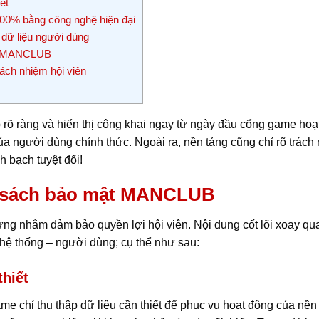
ết
100% bằng công nghệ hiện đại
dữ liệu người dùng
ên MANCLUB
ch nhiệm hội viên
p rõ ràng và hiển thị công khai ngay từ ngày đầu cổng game ho
ủa người dùng chính thức. Ngoài ra, nền tảng cũng chỉ rõ trách 
h bạch tuyệt đối!
h sách bảo mật MANCLUB
g nhằm đảm bảo quyền lợi hội viên. Nội dung cốt lõi xoay quan
 hệ thống – người dùng; cụ thể như sau:
hiết
ame chỉ thu thập dữ liệu cần thiết để phục vụ hoạt động của nề