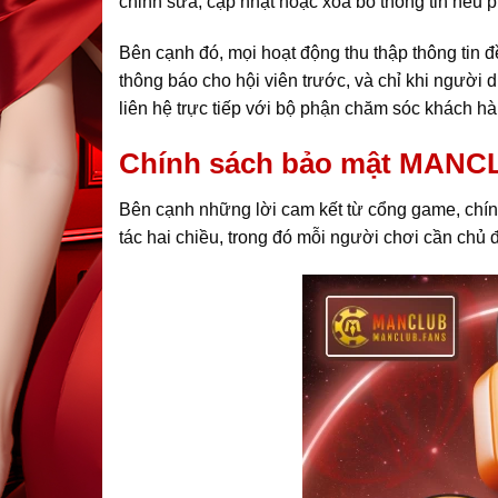
chỉnh sửa, cập nhật hoặc xóa bỏ thông tin nếu p
Bên cạnh đó, mọi hoạt động thu thập thông tin 
thông báo cho hội viên trước, và chỉ khi người 
liên hệ trực tiếp với bộ phận chăm sóc khách hà
Chính sách bảo mật MANCLU
Bên cạnh những lời cam kết từ cổng game, chín
tác hai chiều, trong đó mỗi người chơi cần chủ đ