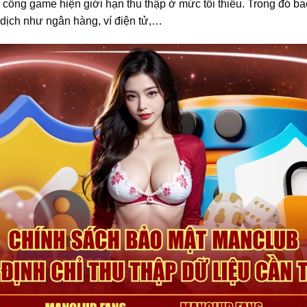
 cổng game hiện giới hạn thu thập ở mức tối thiểu. Trong đó b
 dịch như ngân hàng, ví điện tử,…