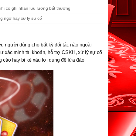
khi có ghi nhận lưu lượng bất thường
ng ngờ hay xử lý sự cố
ệu người dùng cho bất kỳ đối tác nào ngoài
ư xác minh tài khoản, hỗ trợ CSKH, xử lý sự cố
g cáo hay bị kẻ xấu lợi dụng để lừa đảo.