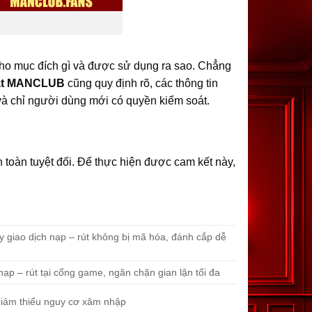
 cho mục đích gì và được sử dụng ra sao. Chẳng
mật MANCLUB
cũng quy định rõ, các thông tin
 chỉ người dùng mới có quyền kiểm soát.
 toàn tuyệt đối. Để thực hiện được cam kết này,
y giao dịch nạp – rút không bị mã hóa, đánh cắp dễ
ạp – rút tại cổng game, ngăn chặn gian lận tối đa
, giảm thiểu nguy cơ xâm nhập