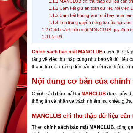
1.1.1
MANCLUB chỉ thu thập dữ liệu cần thi
1.1.2
Cam kết giữ an toàn dữ liệu hội viên 
1.1.3
Cam kết không làm rò rỉ hay mua bán 
1.1.4
Tôn trọng quyền riêng tư của hội vi
1.2
Chính sách bảo mật MANCLUB quy định trá
1.3
Lời kết
Chính sách bảo mật MANCLUB
được thiết lậ
ràng về việc thu thập cũng như bảo vệ dữ liệu c
thông tin để hướng đến trải nghiệm an toàn, min
Nội dung cơ bản của chín
Chính sách bảo mật tại
MANCLUB
được xây dựn
thông tin cá nhân và trách nhiệm hai chiều giữa
MANCLUB chỉ thu thập dữ liệu cần t
Theo
chính sách bảo mật MANCLUB
, cổng g